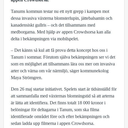
Tanums kommun testar nu ett nytt grepp i kampen mot
dessa invasiva växterna blomsterlupin, jättebalsamin och
kanadensiskt gullris – och det tillsammans med
medborgarna. Med hjälp av appen Crowdsorsa kan alla
delta i bekämpningen via mobilspelet.
– Det känns så kul att få prova detta koncept hos oss i
Tanum i sommar. Förutom själva bekämpningen ser vi det
som en möjlighet att tillsammans lära oss mer om invasiva
arter och värna om vår närmiljö, säger kommunekolog
Maya Strömgren.
Den 26 maj startar initiativet. Spelets start är tidsinställd för
att sammanfalla med växternas blomningstid så att arterna
är lätta att identifiera. Det finns totalt 18 000 kronor i
belöningar för deltagarna i Tanum, som ska filma
identifierade området före och efter bekämpningen och
sedan ladda upp filmerna i appen Crowdsorsa.