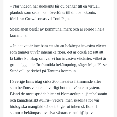
– När videon har godkänts får du pengar till en virtuell
plånbok som sedan kan överföras till ditt bankkonto,
förklarar Crowdsorsas vd Toni Paju.
Spelplanen består av kommunal mark och är spridd i hela
kommunen.
– Initiativet är inte bara ett sätt att bekämpa invasiva växter
som tränger ut vår inhemska flora, det är också ett sätt att
få bättre kunskap om var vi har invasiva växtarter, vilket är
grundläggande för framtida bekämpning, säger Maja Påsse
Sundvall, parkchef på Tanums kommun.
I Sverige finns idag cirka 260 invasiva främmande arter
som bedöms vara ett allvarligt hot mot våra ekosystem.
Bland de mest spridda hittar vi blomsterlupin, jättebalsamin
och kanadensiskt gullris– vackra, men skadliga för vår
biologiska mångfald då de tränger ut inhemsk flora. I
sommar bekämpas invasiva växtarter med hjälp av