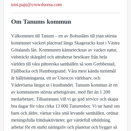
toni.paju@crowdsorsa.com
Om Tanums kommun
Välkommen till Tanum – en av Bohusläns till ytan största
kommuner vackert placerad längs Skageracks kust i Västra
Götalands län. Kommunen kännetecknas av vacker natur,
vidsträckt skärgård och attraherar besökare från hela
världen till våra pittoreska samhällen så som Grebbestad,
Fjällbacka och Hamburgsund. Våra mest kända turistmål
är hällristningarna, ett av Unescos världsarv, och
Väderöarna längst ut i kustbandet. Tanums kommun är en
av kommunens största arbetsgivare, med fler än 1 200
medarbetare. Tillsammans vill vi ge god service och skapa
bra dagar för våra cirka 13 000 Tanumsbor. Vi tar hand om
barn och äldre, värnar våra små levande samhällen, ordnar
meningsfulla fritidsaktiviteter, ger värdefull utbildning,
arbetar för ett starkt näringsliv och planerar och bygger så